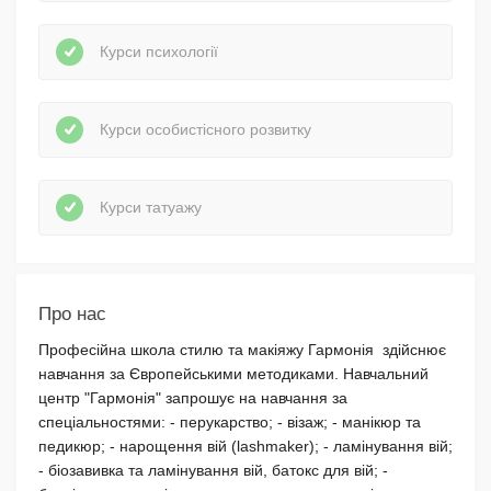
Курси психології
Курси особистісного розвитку
Курси татуажу
Про нас
Професійна школа стилю та макіяжу Гармонія здійснює
навчання за Європейськими методиками. Навчальний
центр "Гармонія" запрошує на навчання за
спеціальностями: - перукарство; - візаж; - манікюр та
педикюр; - нарощення вій (lashmaker); - ламінування вій;
- біозавивка та ламінування вій, батокс для вій; -