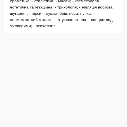
бровістика; - стилістика; - масаж; - косметологія
естетична та ін’єкційна; - трихологія; - епіляція воскова,
шугаринг; - пірсинг вушка, брів, носа, пупка; -
пермаментний макіяж; - татуювання тіла; - спецдогляд
за хворими; - психологія.