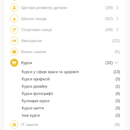
Центри розвитку дитини
(39)
Школи танців
(62)
Спортивні секції
(49)
Автошколи
(22)
Бізнес школи
(5)
Курси
(32)
Курси у сфері краси та здоров'я
(13)
Курси професій
(3)
Курси дизайну
(1)
Курси фотографії
(4)
Кулінарні курси
(3)
Курси шиття
(3)
Інші курси
(3)
IT школи
(9)