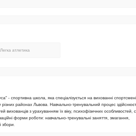
Легка атлетика
са" - спортивна школа, яка спеціалізується на вихованні спортсмені
у різних районах Львова. Навчально-тренувальний процес здійснює
ей вихованців з урахуванням їх віку, психофізичних особливостей, 
ізаційні форми роботи: навчально-тренувальні заняття, змагання,
і збори.