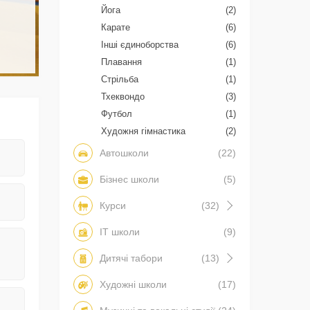
Йога
(2)
Карате
(6)
Інші єдиноборства
(6)
Плавання
(1)
Стрільба
(1)
Тхеквондо
(3)
Футбол
(1)
Художня гімнастика
(2)
Автошколи
(22)
Бізнес школи
(5)
Курси
(32)
IT школи
(9)
Дитячі табори
(13)
Художні школи
(17)