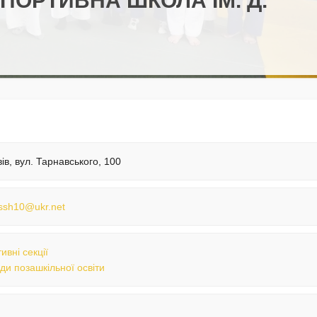
ОРТИВНА ШКОЛА ІМ. Д.
вів, вул. Тарнавського, 100
yssh10@ukr.net
ивні секції
ди позашкільної освіти