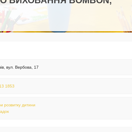
ГО ВИХОВАННЯ BOMBON,
вів, вул. Вербова, 17
13 1853
и розвитку дитини
садок