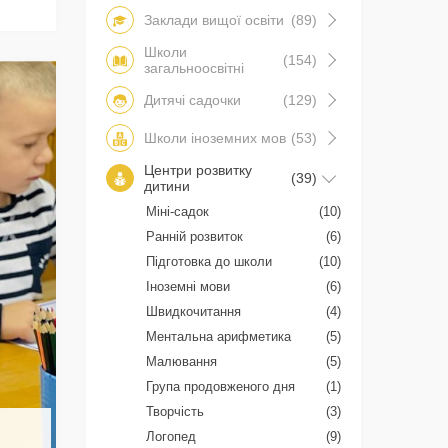
Заклади вищої освіти
(89)
Школи
(154)
загальноосвітні
Дитячі садочки
(129)
Школи іноземних мов
(53)
Центри розвитку
(39)
дитини
Міні-садок
(10)
Ранній розвиток
(6)
Підготовка до школи
(10)
Іноземні мови
(6)
Швидкочитання
(4)
Ментальна арифметика
(5)
Малювання
(5)
Група продовженого дня
(1)
Творчість
(3)
Логопед
(9)