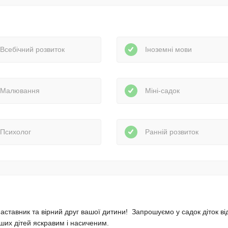
Всебічний розвиток
Іноземні мови
Малювання
Міні-садок
Психолог
Ранній розвиток
ставник та вірний друг вашої дитини! Запрошуємо у садок діток ві
ших дітей яскравим i насиченим.