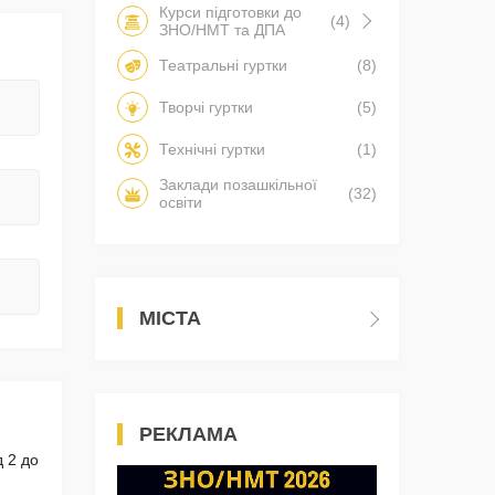
Курси підготовки до
(4)
ЗНО/НМТ та ДПА
Театральні гуртки
(8)
Творчі гуртки
(5)
Технічні гуртки
(1)
Заклади позашкільної
(32)
освіти
МІСТА
РЕКЛАМА
д 2 до