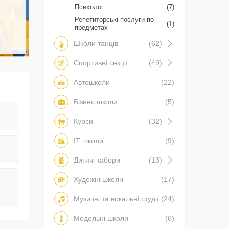
Психолог
(7)
Репетиторські послуги по
(1)
предметах
Школи танців
(62)
Спортивні секції
(49)
Автошколи
(22)
Бізнес школи
(5)
Курси
(32)
IT школи
(9)
Дитячі табори
(13)
Художні школи
(17)
Музичні та вокальні студії
(24)
Модельні школи
(6)