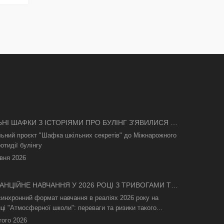
ЬНІ ШАФКИ З ІСТОРІЯМИ ПРО БУЛІНГ З'ЯВИЛИСЯ В
І
льний проєкт "Шафка шкільних секретів" до Міжнарожного
отидії булінгу
вня 2026
АНЦІЙНЕ НАВЧАННЯ У 2026 РОЦІ З ТРИВОГАМИ ТА
СВІТЛА: ЯК АСИНХРОННИЙ ФОРМАТ РЯТУЄ
синхронний формат навчання в реаліях 2026 року на
ТНІЙ ПРОЦЕС
ці "Атмосферної школи": переваги та ризики такого...
того 2026