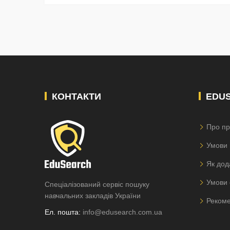
КОНТАКТИ
EDU
Про пр
Умови 
Як дод
Умови 
Спеціалізований сервіс пошуку
навчальних закладів України
Рекоме
Ел. пошта:
info@edusearch.com.ua