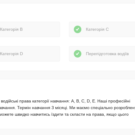
Категорія В
Категорія С
Категорія D
Перепідготовка водіїв
одійські права категорії навчання: А, В, С, D, E. Наші професійні
авчання. Термін навчання 3 місяці. Ми маємо спеціально розроблен
зможете швидко навчитись їздити та скласти на права, якщо цього