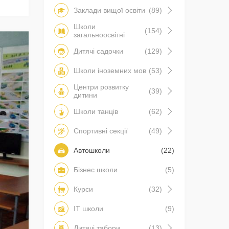
Заклади вищої освіти
(89)
Школи
(154)
загальноосвітні
Дитячі садочки
(129)
Школи іноземних мов
(53)
Центри розвитку
(39)
дитини
Школи танців
(62)
Спортивні секції
(49)
Автошколи
(22)
Бізнес школи
(5)
Курси
(32)
IT школи
(9)
Дитячі табори
(13)