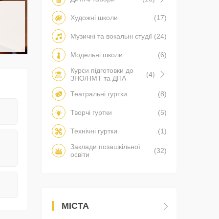
Художні школи
(17)
Музичні та вокальні студії
(24)
Модельні школи
(6)
Курси підготовки до
(4)
ЗНО/НМТ та ДПА
Театральні гуртки
(8)
Творчі гуртки
(5)
Технічні гуртки
(1)
Заклади позашкільної
(32)
освіти
МІСТА