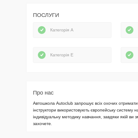
ПОСЛУГИ
Категорія А
Категорія E
Про нас
Автошкола Autoclub запрошує всіх охочих отримати в
інструктори використовують європейську систему н
індивідуальну методику навчання, завдяки якій ви 
захочете.