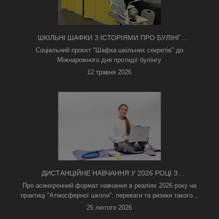
ШКІЛЬНІ ШАФКИ З ІСТОРІЯМИ ПРО БУЛІНГ
З'ЯВИЛИСЯ В КИЄВІ
Соціальний проєкт "Шафка шкільних секретів" до
Міжнарожного дня протидії булінгу
12 травня 2026
ДИСТАНЦІЙНЕ НАВЧАННЯ У 2026 РОЦІ З
ТРИВОГАМИ ТА БЕЗ СВІТЛА: ЯК АСИНХРОННИЙ
Про асинхронний формат навчання в реаліях 2026 року на
ФОРМАТ РЯТУЄ ОСВІТНІЙ ПРОЦЕС
практиці "Атмосферної школи": переваги та ризики такого...
25 лютого 2026