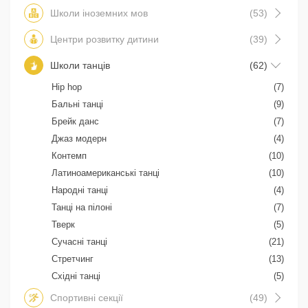
Школи іноземних мов
(53)
Центри розвитку дитини
(39)
Школи танців
(62)
Hip hop
(7)
Бальні танці
(9)
Брейк данс
(7)
Джаз модерн
(4)
Контемп
(10)
Латиноамериканські танці
(10)
Народні танці
(4)
Танці на пілоні
(7)
Тверк
(5)
Сучасні танці
(21)
Стретчинг
(13)
Східні танці
(5)
Спортивні секції
(49)