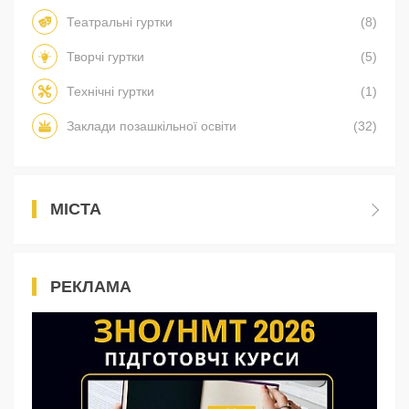
Театральні гуртки
(8)
Творчі гуртки
(5)
Технічні гуртки
(1)
Заклади позашкільної освіти
(32)
МІСТА
РЕКЛАМА