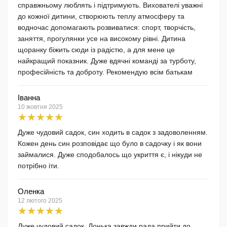
справжньому люблять і підтримують. Вихователі уважні
до кожної дитини, створюють теплу атмосферу та
водночас допомагають розвиватися: спорт, творчість,
заняття, прогулянки усе на високому рівні. Дитина
щоранку біжить сюди із радістю, а для мене це
найкращий показник. Дуже вдячні команді за турботу,
професійність та доброту. Рекомендую всім батькам
Іванна
10 жовтня 2025
Дуже чудовий садок, син ходить в садок з задоволенням.
Кожен день син розповідає що було в садочку і як вони
займалися. Дуже сподобалось що укриття є, і нікуди не
потрібно іти.
Оленка
12 лютого 2025
Дуже чудовий садок. Донька завжди рада прийти до