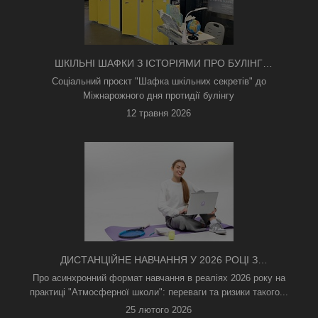
ШКІЛЬНІ ШАФКИ З ІСТОРІЯМИ ПРО БУЛІНГ
З'ЯВИЛИСЯ В КИЄВІ
Соціальний проєкт "Шафка шкільних секретів" до
Міжнарожного дня протидії булінгу
12 травня 2026
ДИСТАНЦІЙНЕ НАВЧАННЯ У 2026 РОЦІ З
ТРИВОГАМИ ТА БЕЗ СВІТЛА: ЯК АСИНХРОННИЙ
Про асинхронний формат навчання в реаліях 2026 року на
ФОРМАТ РЯТУЄ ОСВІТНІЙ ПРОЦЕС
практиці "Атмосферної школи": переваги та ризики такого...
25 лютого 2026