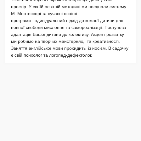
простір. У своїй освітній методиці ми поєднали систему
М. Монтессорі та сучасні освітні
програми. Індивідуальний підхід до кожної дитини для
повної свободи мислення та самореалізації. Поступова
адаптація Вашої дитини до колективу. Акцент розвитку
ми робимо на творчих майстернях, та креативності.
Заняття англійської мови прохидить із носієм. В садочку
є свій психолог та логопед-дефектолог.