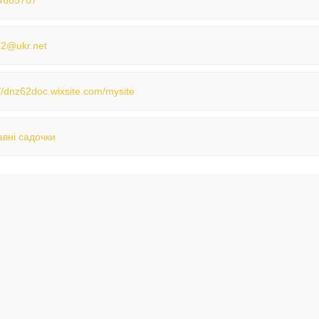
4685707
2@ukr.net
://dnz62doc.wixsite.com/mysite
вні садочки