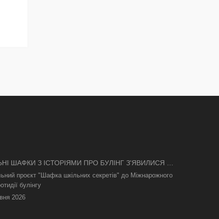
ЬНІ ШАФКИ З ІСТОРІЯМИ ПРО БУЛІНГ З'ЯВИЛИСЯ В
І
льний проєкт "Шафка шкільних секретів" до Міжнарожного
отидії булінгу
вня 2026