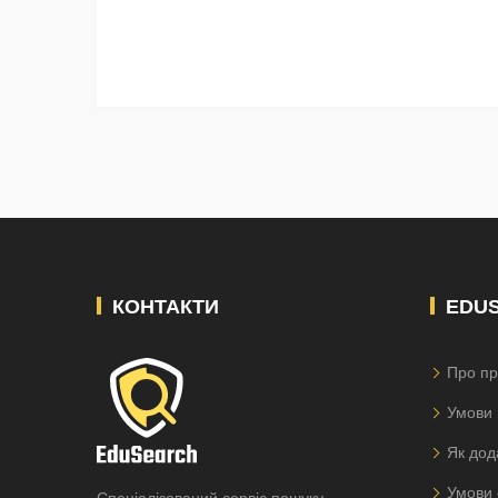
КОНТАКТИ
EDU
Про пр
Умови 
Як дод
Умови 
Спеціалізований сервіс пошуку