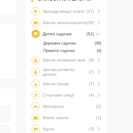
Заклади вищої освіти
(17)
Школи загальноосвітні
(39)
Дитячі садочки
(52)
Державні садочки
(48)
Приватні садочки
(4)
Школи іноземних мов
(9)
Центри розвитку
(7)
дитини
Школи танців
(7)
Спортивні секції
(4)
Автошколи
(2)
Бізнес школи
(1)
Курси
(3)