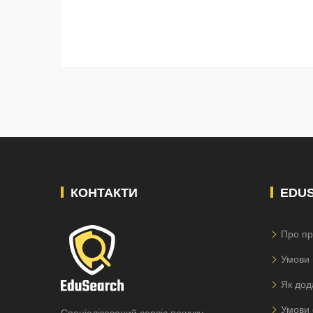
КОНТАКТИ
EDU
Про пр
Умови 
Як дод
Умови 
Спеціалізований сервіс пошуку