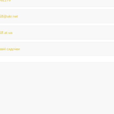
092176
58@ukr.net
58.at.ua
вні садочки