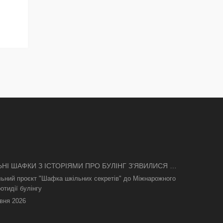
ЬНІ ШАФКИ З ІСТОРІЯМИ ПРО БУЛІНГ З'ЯВИЛИСЯ В
І
льний проєкт "Шафка шкільних секретів" до Міжнарожного
отидії булінгу
вня 2026