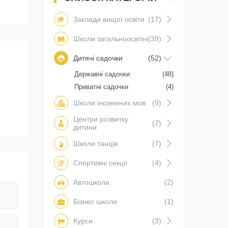
Заклади вищої освіти
(17)
Школи загальноосвітні
(39)
Дитячі садочки
(52)
Державні садочки
(48)
Приватні садочки
(4)
Школи іноземних мов
(9)
Центри розвитку
(7)
дитини
Школи танців
(7)
Спортивні секції
(4)
Автошколи
(2)
Бізнес школи
(1)
Курси
(3)