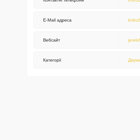
Контактні телефони
0983
E-Mail адреса
krdnz
Вебсайт
jerelo
Категорії
Держа