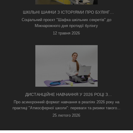
ШКІЛЬНІ ШАФКИ З ІСТОРІЯМИ ПРО БУЛІНГ
З'ЯВИЛИСЯ В КИЄВІ
Соціальний проєкт "Шафка шкільних секретів" до
Міжнарожного дня протидії булінгу
12 травня 2026
ДИСТАНЦІЙНЕ НАВЧАННЯ У 2026 РОЦІ З
ТРИВОГАМИ ТА БЕЗ СВІТЛА: ЯК АСИНХРОННИЙ
Про асинхронний формат навчання в реаліях 2026 року на
ФОРМАТ РЯТУЄ ОСВІТНІЙ ПРОЦЕС
практиці "Атмосферної школи": переваги та ризики такого...
25 лютого 2026