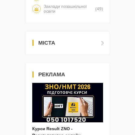
Заклади позашкільної
(49)
освіти
МІСТА
РЕКЛАМА
Курси Result ZNO -