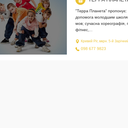
"Терра Планета" пропонує: 
допомога молодшим школяра
мов; сучасна хореографія, г
фітнес,...
Кривий Ріг, мкрн. 5-й Зарічни
098 677 9823