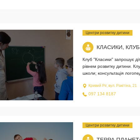
Центри розвитку дитини
КЛАСИКИ, КЛУ
Клуб "Класики" запрошує діт
рівнем розвитку дитини. Кл
школи; консультація логопед
Кривий Ріг, вул. Ракітіна, 21
097 134 8187
Центри розвитку дитини
ТЕРРА ПЛАНЕТ