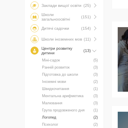
Заклади вищої освіти
(25)
Школи
(151)
загальноосвітні
Дитячі садочки
(154)
Школи іноземних мов
(11)
Центри розвитку
(13)
дитини
Міні-садок
(5)
Ранній розвиток
(3)
Підготовка до школи
(3)
Іноземні мови
(2)
Швидкочитання
(1)
Ментальна арифметика
(3)
Малювання
(3)
Група продовженого дня
(1)
Логопед
(2)
Психолог
(2)