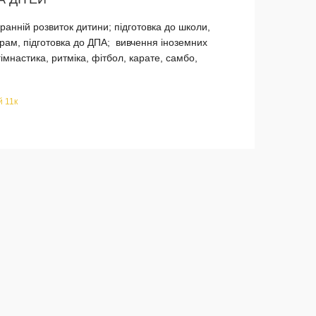
ранній розвиток дитини; підготовка до школи,
м, ​​підготовка до ДПА; вивчення іноземних
імнастика, ритміка, фітбол, карате, самбо,
й 11к