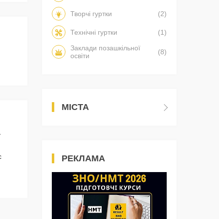
Творчі гуртки
(2)
Технічні гуртки
(1)
Заклади позашкільної
(8)
освіти
МІСТА
у
с
РЕКЛАМА