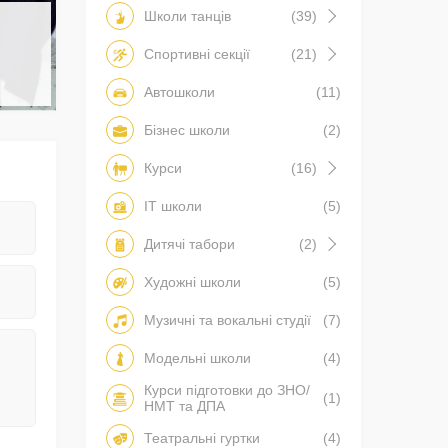
Школи танців
(39)
Спортивні секції
(21)
Автошколи
(11)
Бізнес школи
(2)
Курси
(16)
IT школи
(5)
Дитячі табори
(2)
Художні школи
(5)
Музичні та вокальні студії
(7)
Модельні школи
(4)
Курси підготовки до ЗНО/
(1)
НМТ та ДПА
Театральні гуртки
(4)