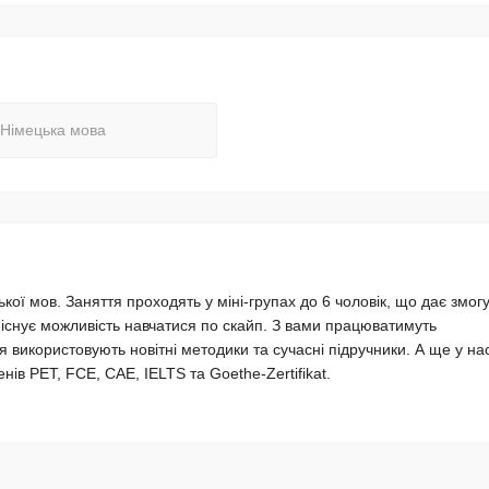
Німецька мова
ької мов. Заняття проходять у міні-групах до 6 чоловік, що дає змог
існує можливість навчатися по скайп. З вами працюватимуть
ня використовують новітні методики та сучасні підручники. А ще у на
ів PET, FCE, CAE, IELTS та Goethe-Zertifikat.