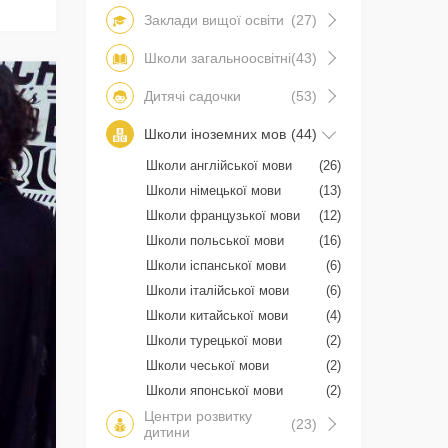
Заклади вищої освіти
(27)
Школи загальноосвітні
(43)
Дитячі садочки
(53)
Школи іноземних мов
(44)
Школи англійської мови
(26)
Школи німецької мови
(13)
Школи французької мови
(12)
Школи польської мови
(16)
Школи іспанської мови
(6)
Школи італійської мови
(6)
Школи китайської мови
(4)
Школи турецької мови
(2)
Школи чеської мови
(2)
Школи японської мови
(2)
Центри розвитку
(23)
дитини