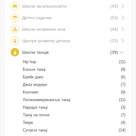
Школи загальноосвітні
(43)
Дитячі садочки
(53)
Школи іноземних мов
(44)
Центри розвитку дитини
(23)
Школи танців
(39)
Hip hop
(11)
Бальні танці
(9)
Брейк данс
(6)
Джаз модерн
(7)
Контемп
(9)
Латиноамериканські танці
(11)
Народні танці
(3)
Танці на пілоні
(7)
Тверк
(4)
Сучасні танці
(14)