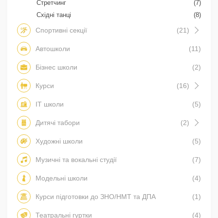
Стретчинг
(7)
Східні танці
(8)
Спортивні секції
(21)
Автошколи
(11)
Бізнес школи
(2)
Курси
(16)
IT школи
(5)
Дитячі табори
(2)
Художні школи
(5)
Музичні та вокальні студії
(7)
Модельні школи
(4)
Курси підготовки до ЗНО/НМТ та ДПА
(1)
Театральні гуртки
(4)