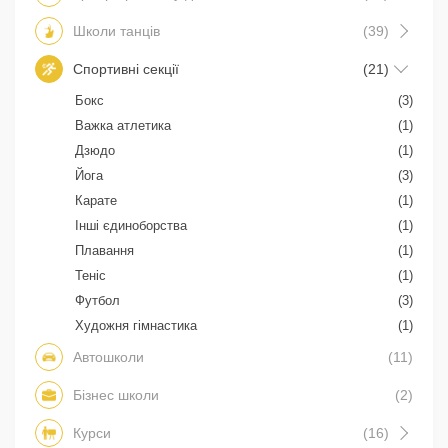
Школи танців
(39)
Спортивні секції
(21)
Бокс
(3)
Важка атлетика
(1)
Дзюдо
(1)
Йога
(3)
Карате
(1)
Інші єдиноборства
(1)
Плавання
(1)
Теніс
(1)
Футбол
(3)
Художня гімнастика
(1)
Автошколи
(11)
Бізнес школи
(2)
Курси
(16)