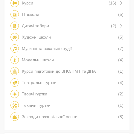
Курси
(16)
IT школи
(5)
Дитячі табори
(2)
Художні школи
(5)
Музичні та вокальні студії
(7)
Модельні школи
(4)
Курси підготовки до ЗНО/НМТ та ДПА
(1)
Театральні гуртки
(4)
Творчі гуртки
(2)
Технічні гуртки
(1)
Заклади позашкільної освіти
(8)