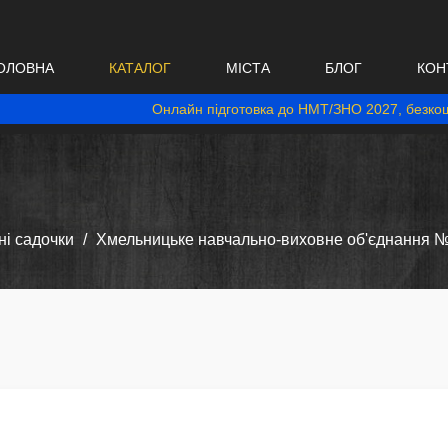
ОЛОВНА
КАТАЛОГ
МІСТА
БЛОГ
КОН
Онлайн підготовка до НМТ/ЗНО 2027, безкош
і садочки
Хмельницьке навчально-виховне об'єднання №