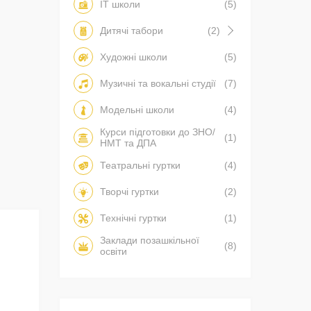
IT школи
(5)
Дитячі табори
(2)
Художні школи
(5)
Музичні та вокальні студії
(7)
Модельні школи
(4)
Курси підготовки до ЗНО/
(1)
НМТ та ДПА
Театральні гуртки
(4)
Творчі гуртки
(2)
Технічні гуртки
(1)
Заклади позашкільної
(8)
освіти