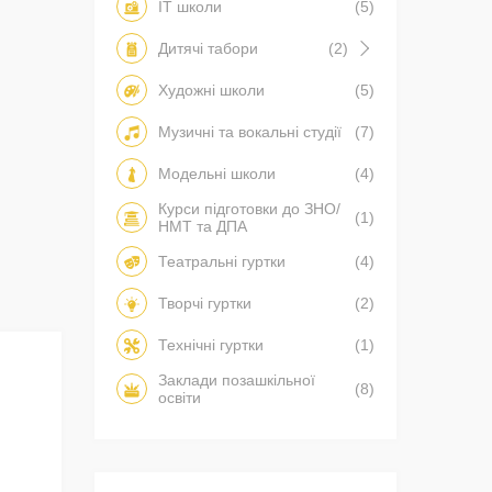
IT школи
(5)
Дитячі табори
(2)
Художні школи
(5)
Музичні та вокальні студії
(7)
Модельні школи
(4)
Курси підготовки до ЗНО/
(1)
НМТ та ДПА
Театральні гуртки
(4)
Творчі гуртки
(2)
Технічні гуртки
(1)
Заклади позашкільної
(8)
освіти