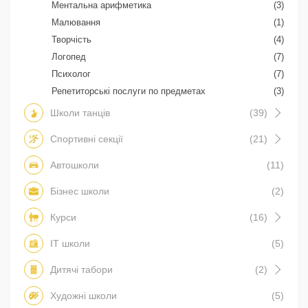
Ментальна арифметика
(3)
Малювання
(1)
Творчість
(4)
Логопед
(7)
Психолог
(7)
Репетиторські послуги по предметах
(3)
Школи танців
(39)
Спортивні секції
(21)
Автошколи
(11)
Бізнес школи
(2)
Курси
(16)
IT школи
(5)
Дитячі табори
(2)
Художні школи
(5)