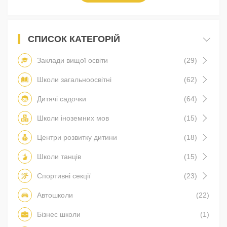
СПИСОК КАТЕГОРІЙ
Заклади вищої освіти
(29)
Школи загальноосвітні
(62)
Дитячі садочки
(64)
Школи іноземних мов
(15)
Центри розвитку дитини
(18)
Школи танців
(15)
Спортивні секції
(23)
Автошколи
(22)
Бізнес школи
(1)