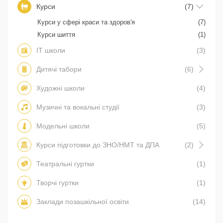
Курси
(7)
Курси у сфері краси та здоров'я
(7)
Курси шиття
(1)
IT школи
(3)
Дитячі табори
(6)
Художні школи
(4)
Музичні та вокальні студії
(3)
Модельні школи
(5)
Курси підготовки до ЗНО/НМТ та ДПА
(2)
Театральні гуртки
(1)
Творчі гуртки
(1)
Заклади позашкільної освіти
(14)