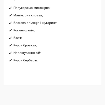
Перукарське мистецтво;
Манікюрна справа;
Воскова епіляція і шугаринг;
Косметологія;
Візаж;
Курси бровіста;
Нарощування вій;
Курси берберів.