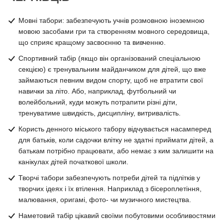
Мовні табори: забезпечують учнів розмовною іноземною
мовою засобами гри та створенням мовного середовища,
що сприяє кращому засвоєнню та вивченню.
Спортивний табір (якщо він організований спеціальною
секцією) є тренувальним майданчиком для дітей, що вже
займаються певним видом спорту, щоб не втратити свої
навички за літо. Або, наприклад, футбольний чи
волейбольний, куди можуть потрапити різні діти,
тренуватиме швидкість, дисципліну, витривалість.
Користь денного міського табору відчувається насамперед
для батьків, коли садочки влітку не здатні приймати дітей, а
батькам потрібно працювати, або немає з ким залишити на
канікулах дітей початкової школи.
Творчі табори забезпечують потреби дітей та підлітків у
творчих ідеях і їх втілення. Наприклад з бісероплетіння,
малювання, оригамі, фото- чи музичного мистецтва.
Наметовий табір цікавий своїми побутовими особливостями