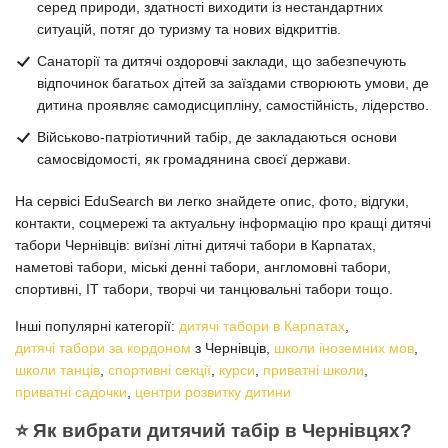
серед природи, здатності виходити із нестандартних
ситуацій, потяг до туризму та нових відкриттів.
Санаторії та дитячі оздоровчі заклади, що забезпечують
відпочинок багатьох дітей за заїздами створюють умови, де
дитина проявляє самодисципліну, самостійність, лідерство.
Військово-патріотичний табір, де закладаються основи
самосвідомості, як громадянина своєї держави.
На сервісі EduSearch ви легко знайдете опис, фото, відгуки,
контакти, соцмережі та актуальну інформацію про кращі дитячі
табори Чернівців: виїзні літні дитячі табори в Карпатах,
наметові табори, міські денні табори, англомовні табори,
спортивні, IT табори, творчі чи танцювальні табори тощо.
Інші популярні категорії:
дитячі табори в Карпатах
,
дитячі табори за кордоном
з Чернівців,
школи іноземних мов
,
школи танців
,
спортивні секції
,
курси
,
приватні школи
,
приватні садочки
,
центри розвитку дитини
⭐️ Як вибрати дитячий табір в Чернівцях?