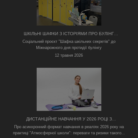
ШКІЛЬНІ ШАФКИ З ІСТОРІЯМИ ПРО БУЛІНГ
З'ЯВИЛИСЯ В КИЄВІ
Соціальний проєкт "Шафка шкільних секретів" до
Міжнарожного дня протидії булінгу
12 травня 2026
ДИСТАНЦІЙНЕ НАВЧАННЯ У 2026 РОЦІ З
ТРИВОГАМИ ТА БЕЗ СВІТЛА: ЯК АСИНХРОННИЙ
Про асинхронний формат навчання в реаліях 2026 року на
ФОРМАТ РЯТУЄ ОСВІТНІЙ ПРОЦЕС
практиці "Атмосферної школи": переваги та ризики такого...