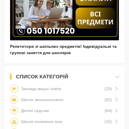
Репетитори зі шкільних предметів! Індивідуальні та
групові заняття для школярів
СПИСОК КАТЕГОРІЙ
Заклади вищої освіти
(29)
Школи загальноосвітні
(62)
Дитячі садочки
(64)
Школи іноземних мов
(15)