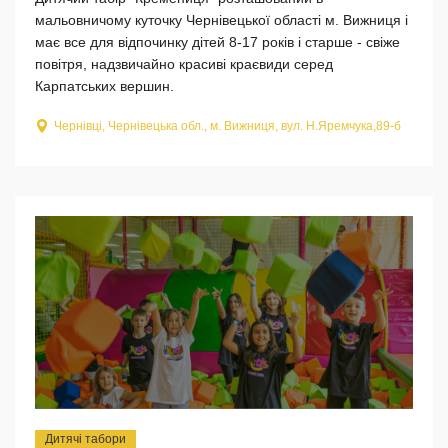
мальовничому куточку Чернівецької області м. Вижниця і
має все для відпочинку дітей 8-17 років і старше - свіже
повітря, надзвичайно красиві краєвиди серед
Карпатських вершин.
Чернівці, Чернівецька обл., м. Вижниця, вул. Н.Яремчука,89-б
Дитячі табори