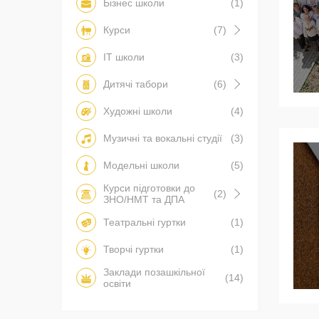
Бізнес школи
(1)
Курси
(7)
IT школи
(3)
Дитячі табори
(6)
Художні школи
(4)
Музичні та вокальні студії
(3)
Модельні школи
(5)
Курси підготовки до
(2)
ЗНО/НМТ та ДПА
Театральні гуртки
(1)
Творчі гуртки
(1)
Заклади позашкільної
(14)
освіти