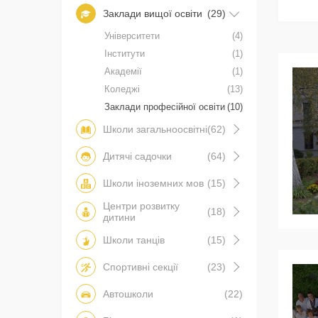
Заклади вищої освіти
(29)
Університети
(4)
Інститути
(1)
Академії
(1)
Коледжі
(13)
Заклади професійної освіти
(10)
Школи загальноосвітні
(62)
Дитячі садочки
(64)
Школи іноземних мов
(15)
Центри розвитку
(18)
дитини
Школи танців
(15)
Спортивні секції
(23)
Автошколи
(22)