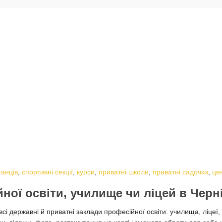
танців
,
спортивні секції
,
курси
,
приватні школи
,
приватні садочки
,
це
йної освіти, училище чи ліцей в Черн
і державні й приватні заклади професійної освіти: училища, ліцеї, 