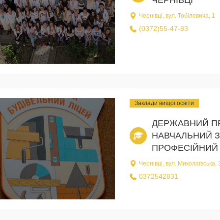
Чернівці, вул. Тобілевича, 1
(0372)55-47-83
Заклади вищої освіти
ДЕРЖАВНИЙ П
НАВЧАЛЬНИЙ З
ПРОФЕСІЙНИЙ 
Чернівці, вул. Миколаївська,
0372542831