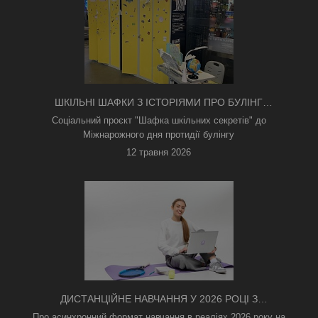
ШКІЛЬНІ ШАФКИ З ІСТОРІЯМИ ПРО БУЛІНГ
З'ЯВИЛИСЯ В КИЄВІ
Соціальний проєкт "Шафка шкільних секретів" до
Міжнарожного дня протидії булінгу
12 травня 2026
ДИСТАНЦІЙНЕ НАВЧАННЯ У 2026 РОЦІ З
ТРИВОГАМИ ТА БЕЗ СВІТЛА: ЯК АСИНХРОННИЙ
Про асинхронний формат навчання в реаліях 2026 року на