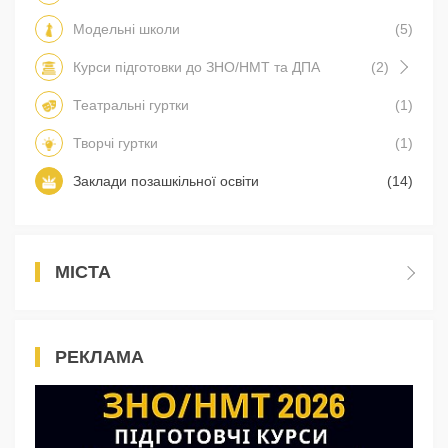
Модельні школи
(5)
Курси підготовки до ЗНО/НМТ та ДПА
(2)
Театральні гуртки
(1)
Творчі гуртки
(1)
Заклади позашкільної освіти
(14)
МІСТА
РЕКЛАМА