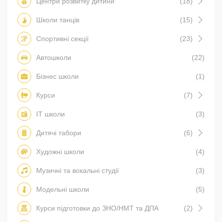
Центри розвитку дитини
(18)
Школи танців
(15)
Спортивні секції
(23)
Автошколи
(22)
Бізнес школи
(1)
Курси
(7)
IT школи
(3)
Дитячі табори
(6)
Художні школи
(4)
Музичні та вокальні студії
(3)
Модельні школи
(5)
Курси підготовки до ЗНО/НМТ та ДПА
(2)