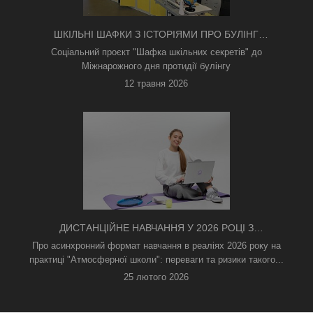
ШКІЛЬНІ ШАФКИ З ІСТОРІЯМИ ПРО БУЛІНГ
З'ЯВИЛИСЯ В КИЄВІ
Соціальний проєкт "Шафка шкільних секретів" до
Міжнарожного дня протидії булінгу
12 травня 2026
ДИСТАНЦІЙНЕ НАВЧАННЯ У 2026 РОЦІ З
ТРИВОГАМИ ТА БЕЗ СВІТЛА: ЯК АСИНХРОННИЙ
Про асинхронний формат навчання в реаліях 2026 року на
ФОРМАТ РЯТУЄ ОСВІТНІЙ ПРОЦЕС
практиці "Атмосферної школи": переваги та ризики такого...
25 лютого 2026