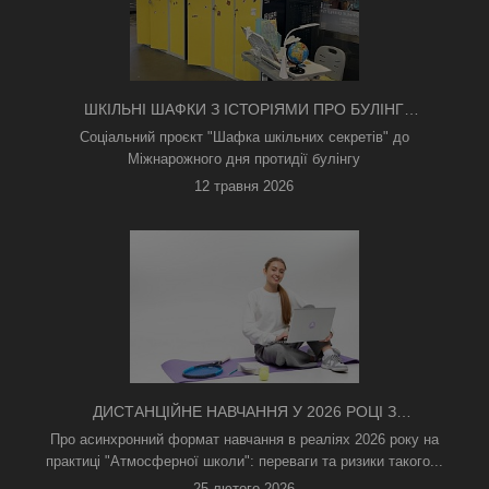
ШКІЛЬНІ ШАФКИ З ІСТОРІЯМИ ПРО БУЛІНГ
З'ЯВИЛИСЯ В КИЄВІ
Соціальний проєкт "Шафка шкільних секретів" до
Міжнарожного дня протидії булінгу
12 травня 2026
ДИСТАНЦІЙНЕ НАВЧАННЯ У 2026 РОЦІ З
ТРИВОГАМИ ТА БЕЗ СВІТЛА: ЯК АСИНХРОННИЙ
Про асинхронний формат навчання в реаліях 2026 року на
ФОРМАТ РЯТУЄ ОСВІТНІЙ ПРОЦЕС
практиці "Атмосферної школи": переваги та ризики такого...
25 лютого 2026