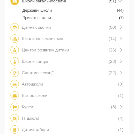
Школи загальноосвітні
(51)
Державні школи
(44)
Приватні школи
(7)
Дитячі садочки
(50)
Школи іноземних мов
(14)
Центри розвитку дитини
(26)
Школи танців
(28)
Спортивні секції
(22)
Автошколи
(9)
Бізнес школи
(1)
Курси
(8)
IT школи
(4)
Дитячі табори
(1)