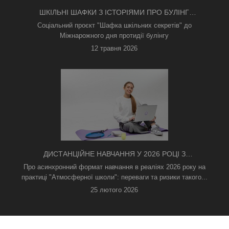
ШКІЛЬНІ ШАФКИ З ІСТОРІЯМИ ПРО БУЛІНГ
З'ЯВИЛИСЯ В КИЄВІ
Соціальний проєкт "Шафка шкільних секретів" до
Міжнарожного дня протидії булінгу
12 травня 2026
ДИСТАНЦІЙНЕ НАВЧАННЯ У 2026 РОЦІ З
ТРИВОГАМИ ТА БЕЗ СВІТЛА: ЯК АСИНХРОННИЙ
Про асинхронний формат навчання в реаліях 2026 року на
ФОРМАТ РЯТУЄ ОСВІТНІЙ ПРОЦЕС
практиці "Атмосферної школи": переваги та ризики такого...
25 лютого 2026