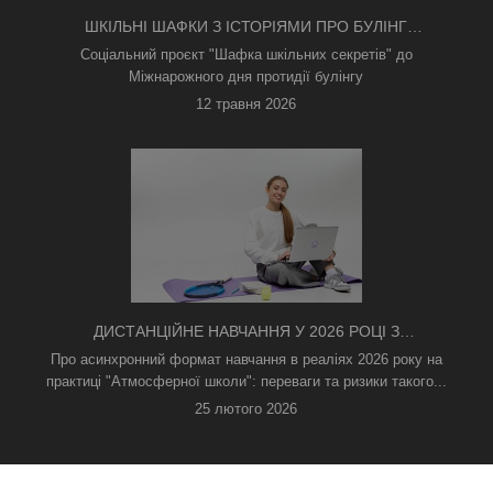
ШКІЛЬНІ ШАФКИ З ІСТОРІЯМИ ПРО БУЛІНГ
З'ЯВИЛИСЯ В КИЄВІ
Соціальний проєкт "Шафка шкільних секретів" до
Міжнарожного дня протидії булінгу
12 травня 2026
ДИСТАНЦІЙНЕ НАВЧАННЯ У 2026 РОЦІ З
ТРИВОГАМИ ТА БЕЗ СВІТЛА: ЯК АСИНХРОННИЙ
Про асинхронний формат навчання в реаліях 2026 року на
ФОРМАТ РЯТУЄ ОСВІТНІЙ ПРОЦЕС
практиці "Атмосферної школи": переваги та ризики такого...
25 лютого 2026