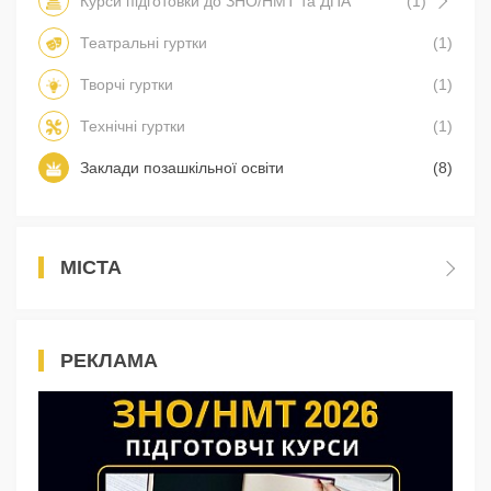
Курси підготовки до ЗНО/НМТ та ДПА
(1)
Театральні гуртки
(1)
Творчі гуртки
(1)
Технічні гуртки
(1)
Заклади позашкільної освіти
(8)
МІСТА
РЕКЛАМА