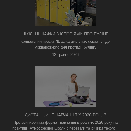
ШКІЛЬНІ ШАФКИ З ІСТОРІЯМИ ПРО БУЛІНГ
З'ЯВИЛИСЯ В КИЄВІ
Соціальний проєкт "Шафка шкільних секретів" до
Міжнарожного дня протидії булінгу
12 травня 2026
ДИСТАНЦІЙНЕ НАВЧАННЯ У 2026 РОЦІ З
ТРИВОГАМИ ТА БЕЗ СВІТЛА: ЯК АСИНХРОННИЙ
Про асинхронний формат навчання в реаліях 2026 року на
ФОРМАТ РЯТУЄ ОСВІТНІЙ ПРОЦЕС
практиці "Атмосферної школи": переваги та ризики такого...