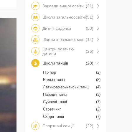
Заклади вищої освіти
(31)
Школи загальноосвітні
(51)
Дитячі садочки
(50)
Школи іноземних мов
(14)
Центри розвитку
(26)
дитини
Школи танців
(28)
Hip hop
(2)
Бальні танці
(8)
Латиноамериканські танці
(4)
Народні танці
(3)
Сучасні танці
(7)
Стретчинг
(2)
Східні танці
(7)
Спортивні секції
(22)