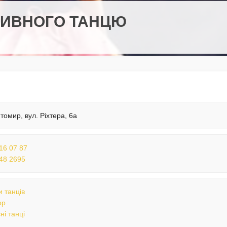
РТИВНОГО ТАНЦЮ
томир, вул. Ріхтера, 6а
16 07 87
48 2695
 танців
op
ні танці