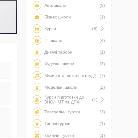
Автошколи
(9)
Бізнес школи
(1)
Курси
(8)
IT школи
(4)
Дитячі табори
(1)
Художні школи
(3)
Музичні та вокальні студії
(7)
Модельні школи
(2)
Курси підготовки до
(1)
ЗНО/НМТ та ДПА
Театральні гуртки
(1)
Творчі гуртки
(1)
Технічні гуртки
(1)