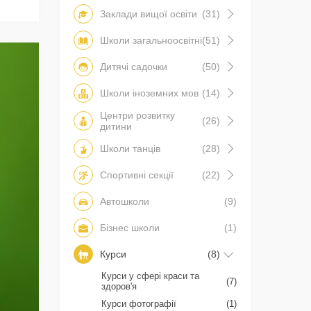
Заклади вищої освіти
(31)
Школи загальноосвітні
(51)
Дитячі садочки
(50)
Школи іноземних мов
(14)
Центри розвитку
(26)
дитини
Школи танців
(28)
Спортивні секції
(22)
Автошколи
(9)
Бізнес школи
(1)
Курси
(8)
Курси у сфері краси та
(7)
здоров'я
Курси фотографії
(1)