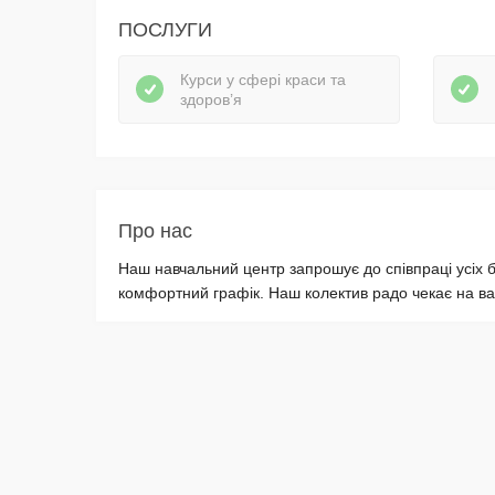
ПОСЛУГИ
Курси у сфері краси та
здоров’я
Про нас
Наш навчальний центр запрошує до співпраці усіх
комфортний графік. Наш колектив радо чекає на ва