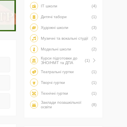
IT школи
(4)
Дитячі табори
(1)
Художні школи
(3)
Музичні та вокальні студії
(7)
Модельні школи
(2)
Курси підготовки до
(1)
ЗНО/НМТ та ДПА
Театральні гуртки
(1)
Творчі гуртки
(1)
Технічні гуртки
(1)
Заклади позашкільної
(8)
освіти