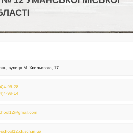
 № 12 УМАНСЬКОЇ МІСЬКОЇ
БЛАСТІ
ань, вулиця М. Хвильового, 17
4)4-99-28
4)4-99-14
chool12@gmail.com
school12.ck.sch.in.ua