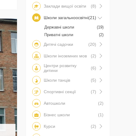
Заклади вищої освіти
(8)
Школи загальноосвітні
(21)
Державні школи
(19)
Приватні школи
(2)
Дитячі садочки
(20)
Школи іноземних мов
(2)
Центри розвитку
(6)
дитини
Школи танців
(5)
Спортивні секції
(7)
Автошколи
(2)
Бізнес школи
(1)
Курси
(2)