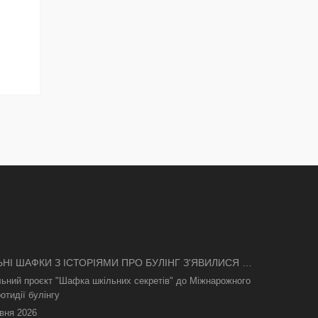
ЬНІ ШАФКИ З ІСТОРІЯМИ ПРО БУЛІНГ З'ЯВИЛИСЯ В
І
льний проєкт "Шафка шкільних секретів" до Міжнарожного
отидії булінгу
вня 2026