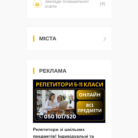
Заклади позашкільної
(9)
освіти
МІСТА
РЕКЛАМА
Репетитори зі шкільних
предметів! Індивідуальні та