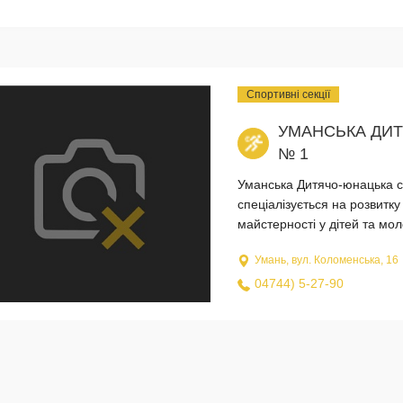
Спортивні секції
УМАНСЬКА ДИ
№ 1
Уманська Дитячо-юнацька с
спеціалізується на розвитк
майстерності у дітей та мол
Умань, вул. Коломенська, 16
04744) 5-27-90