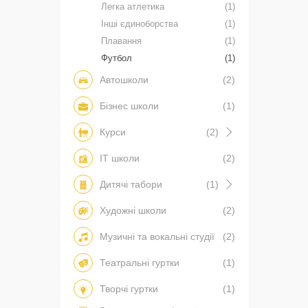
Легка атлетика
(1)
Інші єдиноборства
(1)
Плавання
(1)
Футбол
(1)
Автошколи
(2)
Бізнес школи
(1)
Курси
(2)
IT школи
(2)
Дитячі табори
(1)
Художні школи
(2)
Музичні та вокальні студії
(2)
Театральні гуртки
(1)
Творчі гуртки
(1)