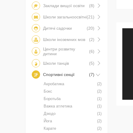
Заклади вищої освіти
(8)
Школи загальноосвітні
(21)
Дитячі садочки
(20)
Школи іноземних мов
(2)
Центри розвитку
(6)
дитини
Школи танців
(5)
Спортивні секції
(7)
Акробатика
(2)
Бокс
(2)
Боротьба
(1)
Важка атлетика
(1)
Дзюдо
(1)
Йога
(2)
Карате
(2)