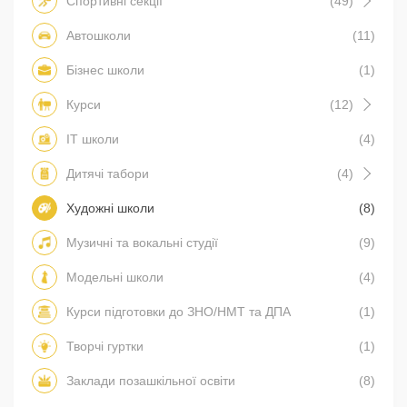
Спортивні секції
(49)
Автошколи
(11)
Бізнес школи
(1)
Курси
(12)
IT школи
(4)
Дитячі табори
(4)
Художні школи
(8)
Музичні та вокальні студії
(9)
Модельні школи
(4)
Курси підготовки до ЗНО/НМТ та ДПА
(1)
Творчі гуртки
(1)
Заклади позашкільної освіти
(8)