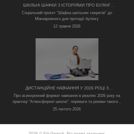
ШКІЛЬНІ ШАФКИ З ІСТОРІЯМИ ПРО БУЛІНГ
З'ЯВИЛИСЯ В КИЄВІ
Соціальний проєкт "Шафка шкільних секретів" до
Міжнарожного дня протидії булінгу
12 травня 2026
ДИСТАНЦІЙНЕ НАВЧАННЯ У 2026 РОЦІ З
ТРИВОГАМИ ТА БЕЗ СВІТЛА: ЯК АСИНХРОННИЙ
Про асинхронний формат навчання в реаліях 2026 року на
ФОРМАТ РЯТУЄ ОСВІТНІЙ ПРОЦЕС
практиці "Атмосферної школи": переваги та ризики такого...
25 лютого 2026
2026 © EduSearch. Всі права захищені.