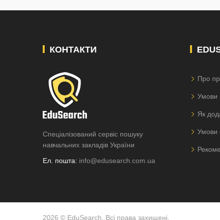
КОНТАКТИ
EDU
Про пр
Умови 
Як дод
Умови 
Спеціалізований сервіс пошуку
навчальних закладів України
Рекоме
Ел. пошта:
info@edusearch.com.ua
2026 © EduSearch. Всі права захищені.