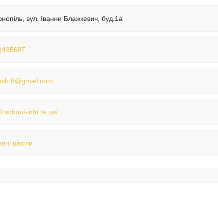
рнопіль, вул. Іванни Блажкевич, буд.1а
)435687
osh.9@gmail.com
/9.school-info.te.ua/
вні школи