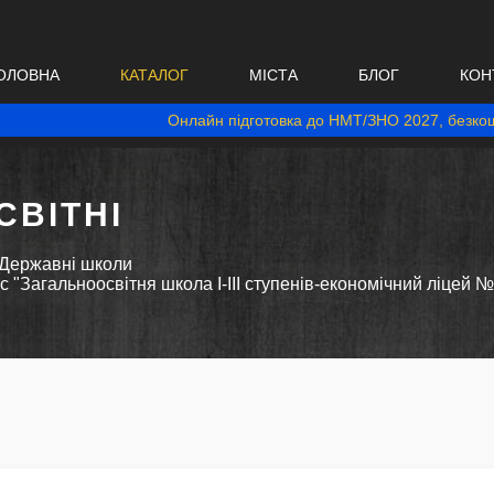
ОЛОВНА
КАТАЛОГ
МІСТА
БЛОГ
КОН
Онлайн підготовка до НМТ/ЗНО 2027, безкош
ВІТНІ
Державні школи
"Загальноосвітня школа І-ІІІ ступенів-економічний ліцей №