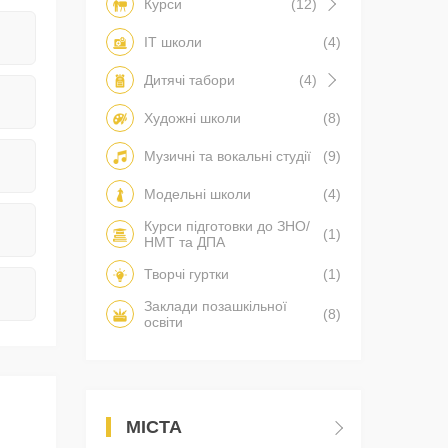
Курси
(12)
IT школи
(4)
Дитячі табори
(4)
Художні школи
(8)
Музичні та вокальні студії
(9)
Модельні школи
(4)
Курси підготовки до ЗНО/
(1)
НМТ та ДПА
Творчі гуртки
(1)
Заклади позашкільної
(8)
освіти
МІСТА