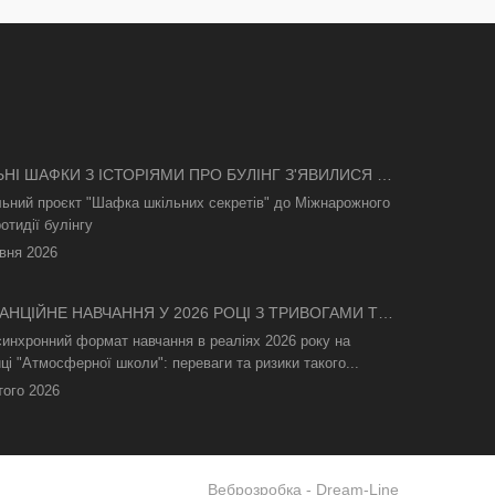
ЬНІ ШАФКИ З ІСТОРІЯМИ ПРО БУЛІНГ З'ЯВИЛИСЯ В
І
льний проєкт "Шафка шкільних секретів" до Міжнарожного
отидії булінгу
вня 2026
АНЦІЙНЕ НАВЧАННЯ У 2026 РОЦІ З ТРИВОГАМИ ТА
СВІТЛА: ЯК АСИНХРОННИЙ ФОРМАТ РЯТУЄ
синхронний формат навчання в реаліях 2026 року на
ТНІЙ ПРОЦЕС
ці "Атмосферної школи": переваги та ризики такого...
того 2026
Веброзробка -
Dream-Line