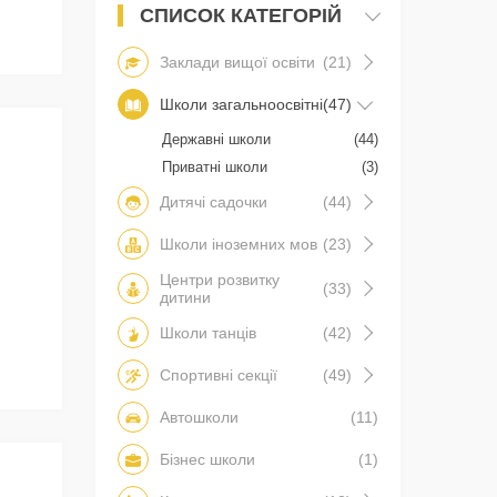
СПИСОК КАТЕГОРІЙ
Заклади вищої освіти
(21)
Школи загальноосвітні
(47)
Державні школи
(44)
Приватні школи
(3)
Дитячі садочки
(44)
Школи іноземних мов
(23)
Центри розвитку
(33)
дитини
Школи танців
(42)
Спортивні секції
(49)
Автошколи
(11)
Бізнес школи
(1)