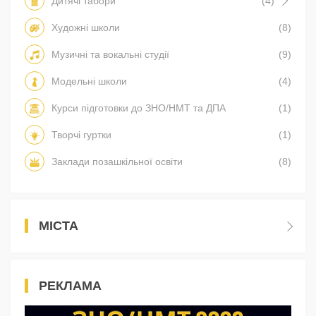
Дитячі табори
(4)
Художні школи
(8)
Музичні та вокальні студії
(9)
Модельні школи
(4)
Курси підготовки до ЗНО/НМТ та ДПА
(1)
Творчі гуртки
(1)
Заклади позашкільної освіти
(8)
МІСТА
РЕКЛАМА