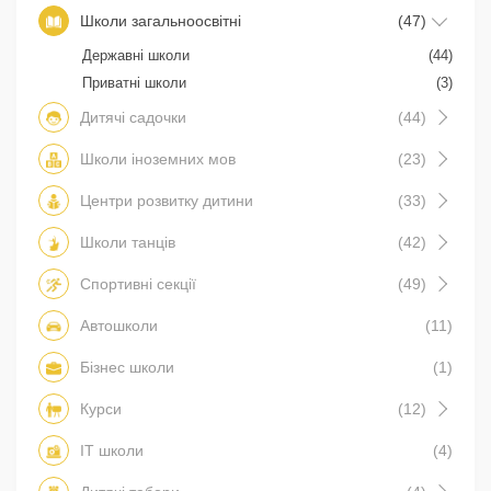
Школи загальноосвітні
(47)
Державні школи
(44)
Приватні школи
(3)
Дитячі садочки
(44)
Школи іноземних мов
(23)
Центри розвитку дитини
(33)
Школи танців
(42)
Спортивні секції
(49)
Автошколи
(11)
Бізнес школи
(1)
Курси
(12)
IT школи
(4)