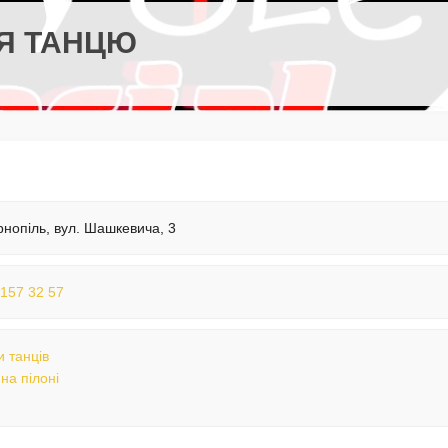
ІЯ ТАНЦЮ
рнопіль, вул. Шашкевича, 3
 157 32 57
 танців
 на пілоні