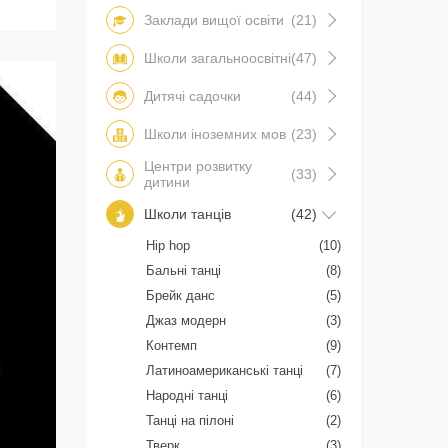
Заклади вищої освіти
(21)
Школи загальноосвітні
(47)
Дитячі садочки
(44)
Школи іноземних мов
(23)
Центри розвитку
(33)
дитини
Школи танців
(42)
Hip hop
(10)
Бальні танці
(8)
Брейк данс
(5)
Джаз модерн
(3)
Контемп
(9)
Латиноамериканські танці
(7)
Народні танці
(6)
Танці на пілоні
(2)
Тверк
(3)