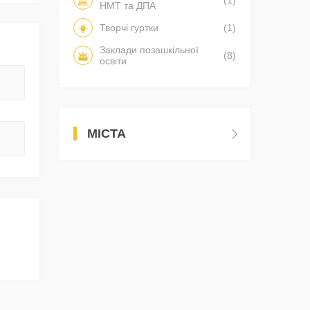
(1)
НМТ та ДПА
Творчі гуртки
(1)
Заклади позашкільної
(8)
освіти
МІСТА