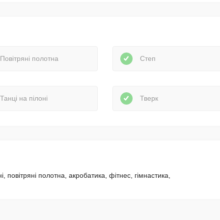
Повітряні полотна
Степ
Танці на пілоні
Тверк
і, повітряні полотна, акробатика, фітнес, гімнастика,