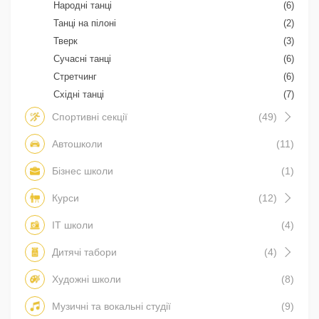
Народні танці
(6)
Танці на пілоні
(2)
Тверк
(3)
Сучасні танці
(6)
Стретчинг
(6)
Східні танці
(7)
Спортивні секції
(49)
Автошколи
(11)
Бізнес школи
(1)
Курси
(12)
IT школи
(4)
Дитячі табори
(4)
Художні школи
(8)
Музичні та вокальні студії
(9)