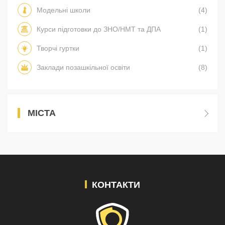
Модельні школи
(4)
Курси підготовки до ЗНО/НМТ та ДПА
(1)
Творчі гуртки
(1)
Заклади позашкільної освіти
(8)
МІСТА
КОНТАКТИ