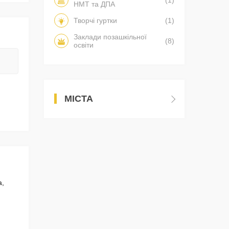
(1)
НМТ та ДПА
Творчі гуртки
(1)
Заклади позашкільної
(8)
освіти
МІСТА
а,