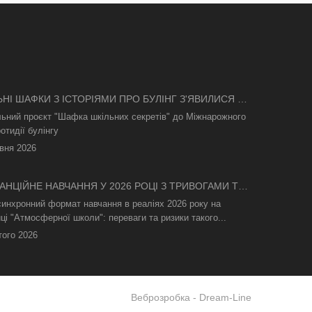
ЬНІ ШАФКИ З ІСТОРІЯМИ ПРО БУЛІНГ З'ЯВИЛИСЯ В
І
льний проєкт "Шафка шкільних секретів" до Міжнарожного
отидії булінгу
вня 2026
АНЦІЙНЕ НАВЧАННЯ У 2026 РОЦІ З ТРИВОГАМИ ТА
СВІТЛА: ЯК АСИНХРОННИЙ ФОРМАТ РЯТУЄ
синхронний формат навчання в реаліях 2026 року на
ТНІЙ ПРОЦЕС
ці "Атмосферної школи": переваги та ризики такого...
того 2026
Веброзробка -
Dream-Line