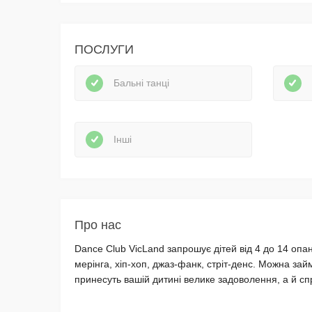
ПОСЛУГИ
Бальні танці
Інші
Про нас
Dance Club VicLand запрошує дітей від 4 до 14 опа
мерінга, хіп-хоп, джаз-фанк, стріт-денс. Можна займ
принесуть вашій дитині велике задоволення, а й сп