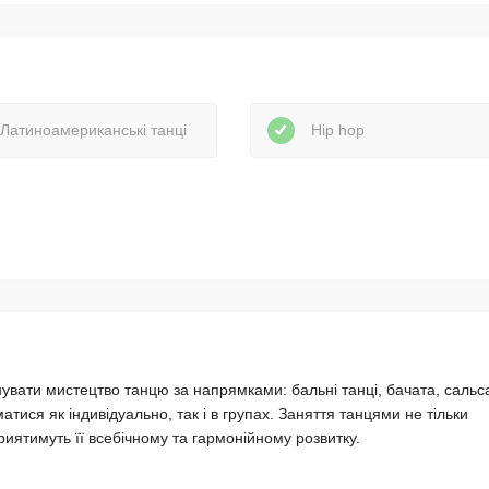
Латиноамериканські танці
Hip hop
нувати мистецтво танцю за напрямками: бальні танці, бачата, сальс
атися як індивідуально, так і в групах. Заняття танцями не тільки
риятимуть її всебічному та гармонійному розвитку.