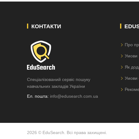
КОНТАКТИ
EDU
Про пр
Умови 
Як дод
Умови 
Спеціалізований сервіс пошуку
навчальних закладів України
Рекоме
Ел. пошта:
info@edusearch.com.ua
2026 © EduSearch. Всі права захищені.