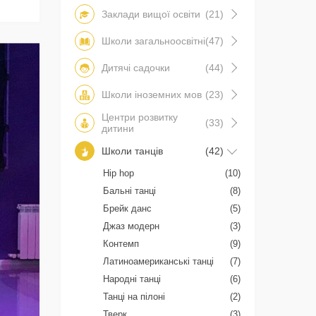
Заклади вищої освіти
(21)
Школи загальноосвітні
(47)
Дитячі садочки
(44)
Школи іноземних мов
(23)
Центри розвитку
(33)
дитини
Школи танців
(42)
Hip hop
(10)
Бальні танці
(8)
Брейк данс
(5)
Джаз модерн
(3)
Контемп
(9)
Латиноамериканські танці
(7)
Народні танці
(6)
Танці на пілоні
(2)
Тверк
(3)