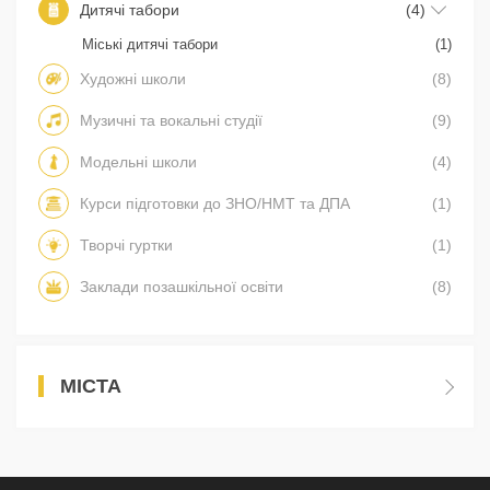
Дитячі табори
(4)
Міські дитячі табори
(1)
Художні школи
(8)
Музичні та вокальні студії
(9)
Модельні школи
(4)
Курси підготовки до ЗНО/НМТ та ДПА
(1)
Творчі гуртки
(1)
Заклади позашкільної освіти
(8)
МІСТА