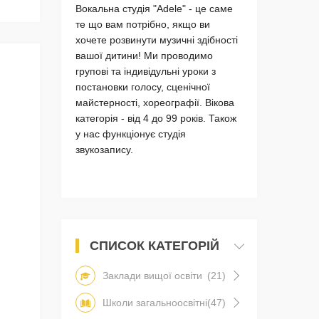
Вокальна студія "Adele" - це саме
те що вам потрібно, якщо ви
хочете розвинути музичні здібності
вашої дитини! Ми проводимо
групові та індивідульні уроки з
постановки голосу, сценічної
майстерності, хореографії. Вікова
категорія - від 4 до 99 років. Також
у нас функціонує студія
звукозапису.
СПИСОК КАТЕГОРІЙ
Заклади вищої освіти
(21)
Школи загальноосвітні
(47)