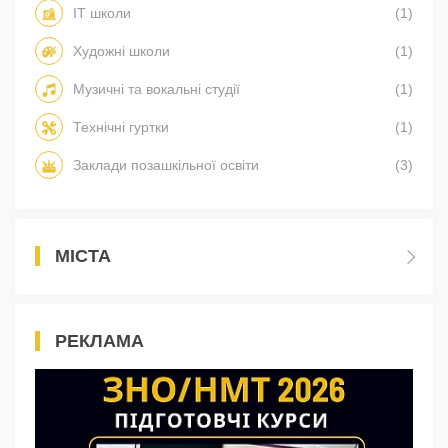
IT школи
(1)
Художні школи
(1)
Музичні та вокальні студії
(1)
Технічні гуртки
(1)
Заклади позашкільної освіти
(3)
МІСТА
РЕКЛАМА