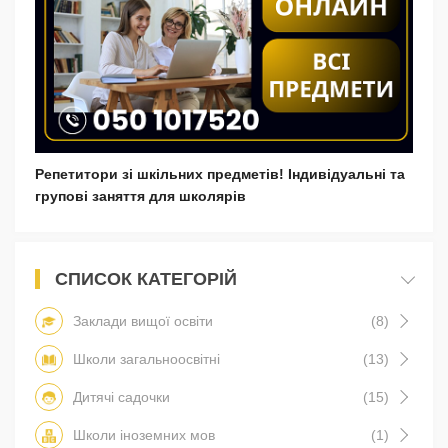
Репетитори зі шкільних предметів! Індивідуальні та
групові заняття для школярів
СПИСОК КАТЕГОРІЙ
Заклади вищої освіти
(8)
Школи загальноосвітні
(13)
Дитячі садочки
(15)
Школи іноземних мов
(1)