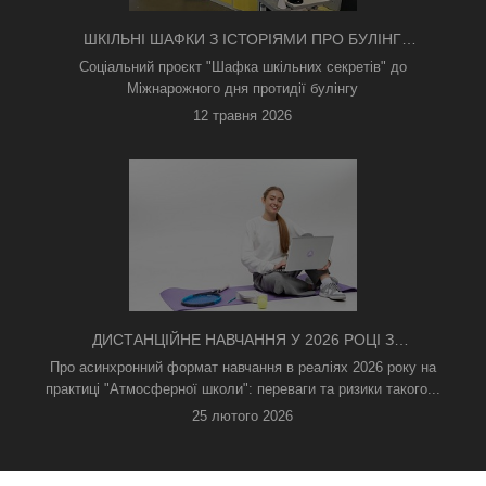
ШКІЛЬНІ ШАФКИ З ІСТОРІЯМИ ПРО БУЛІНГ
З'ЯВИЛИСЯ В КИЄВІ
Соціальний проєкт "Шафка шкільних секретів" до
Міжнарожного дня протидії булінгу
12 травня 2026
ДИСТАНЦІЙНЕ НАВЧАННЯ У 2026 РОЦІ З
ТРИВОГАМИ ТА БЕЗ СВІТЛА: ЯК АСИНХРОННИЙ
Про асинхронний формат навчання в реаліях 2026 року на
ФОРМАТ РЯТУЄ ОСВІТНІЙ ПРОЦЕС
практиці "Атмосферної школи": переваги та ризики такого...
25 лютого 2026