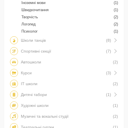
Іноземні мови
(1)
Швидкочитання
(1)
Творчість
(2)
Логопед
(2)
Психолог
(1)
Школи танців
(8)
Спортивні секції
(7)
Автошколи
(2)
Курси
(3)
IT школи
(2)
Дитячі табори
(1)
Художні школи
(1)
Музичні та вокальні студії
(2)
Театральні гуртки
(1)