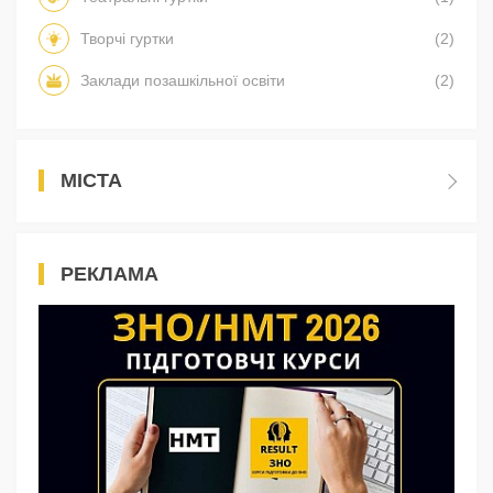
Творчі гуртки
(2)
Заклади позашкільної освіти
(2)
МІСТА
РЕКЛАМА