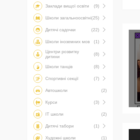
Заклади вищої освіти
(9)
Школи загальноосвітні
(25)
Дитячі садочки
(22)
Школи іноземних мов
(1)
Центри розвитку
(8)
дитини
Школи танців
(8)
Спортивні секції
(7)
Автошколи
(2)
Курси
(3)
IT школи
(2)
Дитячі табори
(1)
Художні школи
(1)