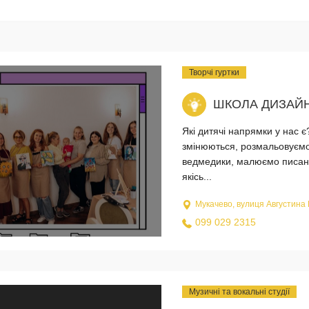
Творчі гуртки
ШКОЛА ДИЗАЙН
Які дитячі напрямки у нас є
змінюються, розмальовуєм
ведмедики, малюємо писанки,
якісь...
Мукачево, вулиця Августина
099 029 2315
Музичні та вокальні студії