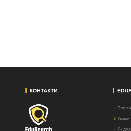
КОНТАКТИ
EDU
Про пр
Умови 
Як дод