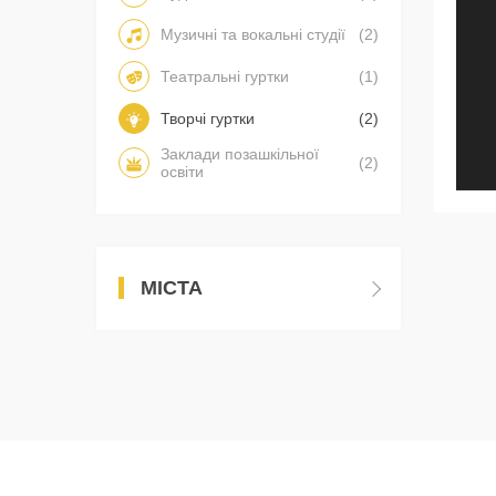
Музичні та вокальні студії
(2)
Театральні гуртки
(1)
Творчі гуртки
(2)
Заклади позашкільної
(2)
освіти
МІСТА