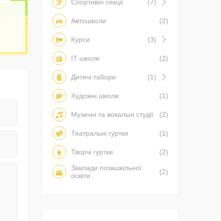
Спортивні секції
(7)
Автошколи
(2)
Курси
(3)
IT школи
(2)
Дитячі табори
(1)
Художні школи
(1)
Музичні та вокальні студії
(2)
Театральні гуртки
(1)
Творчі гуртки
(2)
Заклади позашкільної
(2)
освіти