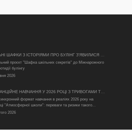
ЬНІ ШАФКИ З ІСТОРІЯМИ ПРО БУЛІНГ З'ЯВИЛИСЯ В
І
льний проєкт "Шафка шкільних секретів" до Міжнарожного
отидії булінгу
вня 2026
АНЦІЙНЕ НАВЧАННЯ У 2026 РОЦІ З ТРИВОГАМИ ТА
СВІТЛА: ЯК АСИНХРОННИЙ ФОРМАТ РЯТУЄ
синхронний формат навчання в реаліях 2026 року на
ТНІЙ ПРОЦЕС
ці "Атмосферної школи": переваги та ризики такого...
того 2026