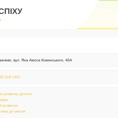
СПІХУ
А
качево, вул. Яна Амоса Коменського, 45А
95 019 1401
и розвитку дитини
садок
й розвиток
товка до школи