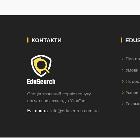
КОНТАКТИ
EDU
Про пр
Умови 
Як дод
Умови 
Спеціалізований сервіс пошуку
навчальних закладів України
Рекоме
Ел. пошта:
info@edusearch.com.ua