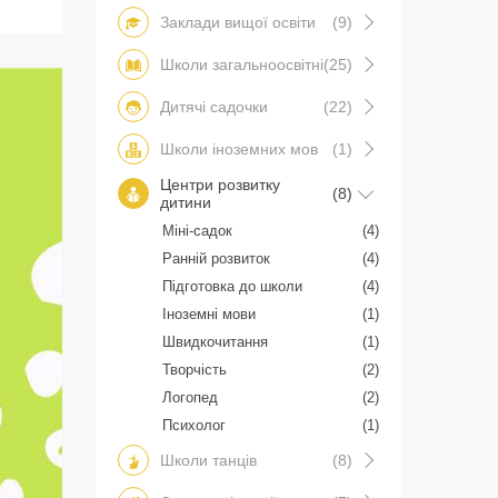
Заклади вищої освіти
(9)
Школи загальноосвітні
(25)
Дитячі садочки
(22)
Школи іноземних мов
(1)
Центри розвитку
(8)
дитини
Міні-садок
(4)
Ранній розвиток
(4)
Підготовка до школи
(4)
Іноземні мови
(1)
Швидкочитання
(1)
Творчість
(2)
Логопед
(2)
Психолог
(1)
Школи танців
(8)