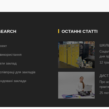
SEARCH
ОСТАННІ СТАТТІ
ШКІЛ
оект
КИЄВ
Соціа
використання
дня пр
12 тра
ати заклад
співпраці для закладів
ДИСТ
ндовані заклади
БЕЗ 
Про а
ОСВІ
практи
25 лю