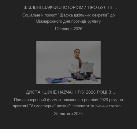
ШКІЛЬНІ ШАФКИ З ІСТОРІЯМИ ПРО БУЛІНГ
З'ЯВИЛИСЯ В КИЄВІ
Соціальний проєкт "Шафка шкільних секретів" до
Міжнарожного дня протидії булінгу
12 травня 2026
ДИСТАНЦІЙНЕ НАВЧАННЯ У 2026 РОЦІ З
ТРИВОГАМИ ТА БЕЗ СВІТЛА: ЯК АСИНХРОННИЙ
Про асинхронний формат навчання в реаліях 2026 року на
ФОРМАТ РЯТУЄ ОСВІТНІЙ ПРОЦЕС
практиці "Атмосферної школи": переваги та ризики такого...
25 лютого 2026