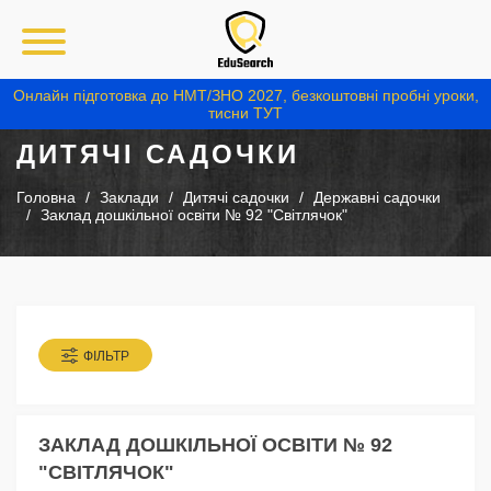
Онлайн підготовка до НМТ/ЗНО 2027, безкоштовні пробні уроки,
тисни ТУТ
ДИТЯЧІ САДОЧКИ
Головна
Заклади
Дитячі садочки
Державні садочки
Заклад дошкільної освіти № 92 "Світлячок"
ФІЛЬТР
ЗАКЛАД ДОШКІЛЬНОЇ ОСВІТИ № 92
"СВІТЛЯЧОК"