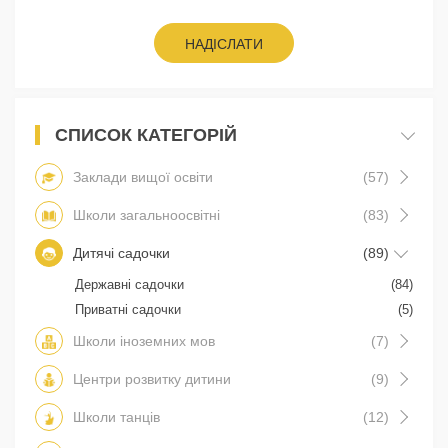
НАДІСЛАТИ
СПИСОК КАТЕГОРІЙ
Заклади вищої освіти
(57)
Школи загальноосвітні
(83)
Дитячі садочки
(89)
Державні садочки
(84)
Приватні садочки
(5)
Школи іноземних мов
(7)
Центри розвитку дитини
(9)
Школи танців
(12)