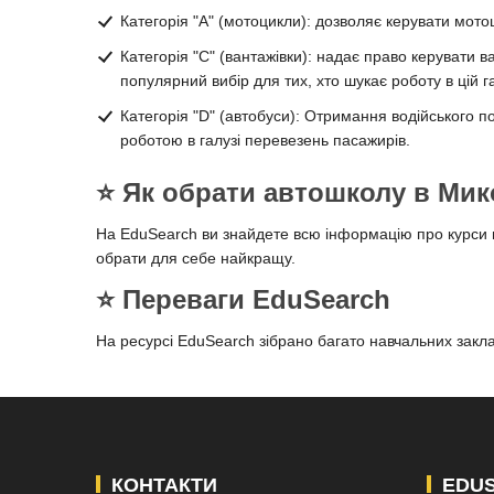
Категорія "A" (мотоцикли): дозволяє керувати мот
Категорія "C" (вантажівки): надає право керувати в
популярний вибір для тих, хто шукає роботу в цій га
Категорія "D" (автобуси): Отримання водійського п
роботою в галузі перевезень пасажирів.
⭐️ Як обрати автошколу в Мик
На EduSearch ви знайдете всю інформацію про курси во
обрати для себе найкращу.
⭐️ Переваги EduSearch
На ресурсі EduSearch зібрано багато навчальних заклад
КОНТАКТИ
EDU