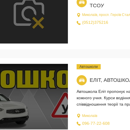
ТСОУ
Миколаїв, просп. Героїв Стал
(0512)375216
Автошколи
ЕЛІТ, АВТОШКО
Автошкола Еліт пропонує на
кожного учня. Курси водін
співвідношення теорії та пр
Миколаїв
096-77-22-608