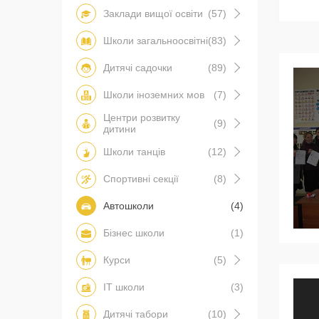
Заклади вищої освіти
(57)
Школи загальноосвітні
(83)
Дитячі садочки
(89)
Школи іноземних мов
(7)
Центри розвитку
(9)
дитини
Школи танців
(12)
Спортивні секції
(8)
Автошколи
(4)
Бізнес школи
(1)
Курси
(5)
IT школи
(3)
Дитячі табори
(10)