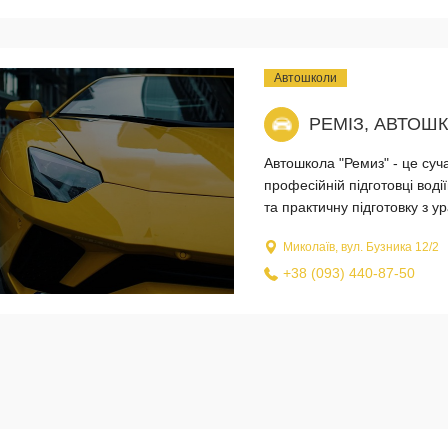
Автошколи
РЕМІЗ, АВТОШ
Автошкола "Ремиз" - це суч
професійній підготовці воді
та практичну підготовку з у
Миколаїв, вул. Бузника 12/2
+38 (093) 440-87-50