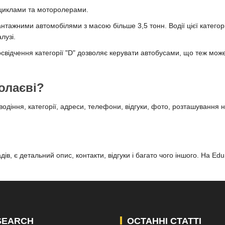
оциклами та моторолерами.
антажними автомобілями з масою більше 3,5 тонн. Водії цієї категор
лузі.
освідчення категорії "D" дозволяє керувати автобусами, що теж мож
олаєві?
діння, категорії, адреси, телефони, відгуки, фото, розташування 
ів, є детальний опис, контакти, відгуки і багато чого іншого. На Ed
SEARCH
ОСТАННІ СТАТТІ