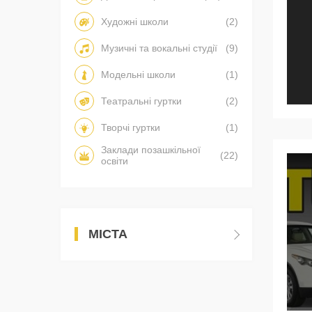
Художні школи
(2)
Музичні та вокальні студії
(9)
Модельні школи
(1)
Театральні гуртки
(2)
Творчі гуртки
(1)
Заклади позашкільної
(22)
освіти
МІСТА