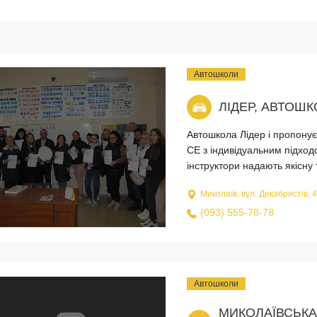
Автошколи
ЛІДЕР, АВТОШ
Автошкола Лідер і пропонує
CE з індивідуальним підходо
інструктори надають якісну 
Миколаїв, вул. Декабристів, 4
(093) 555-78-78
Автошколи
МИКОЛАЇВСЬКА