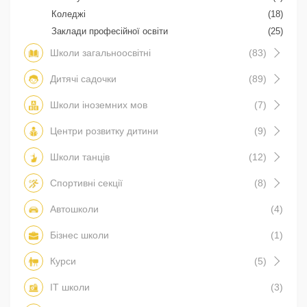
Коледжі
(18)
Заклади професійної освіти
(25)
Школи загальноосвітні
(83)
Дитячі садочки
(89)
Школи іноземних мов
(7)
Центри розвитку дитини
(9)
Школи танців
(12)
Спортивні секції
(8)
Автошколи
(4)
Бізнес школи
(1)
Курси
(5)
IT школи
(3)