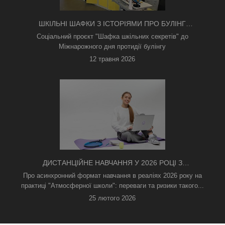
ШКІЛЬНІ ШАФКИ З ІСТОРІЯМИ ПРО БУЛІНГ
З'ЯВИЛИСЯ В КИЄВІ
Соціальний проєкт "Шафка шкільних секретів" до
Міжнарожного дня протидії булінгу
12 травня 2026
ДИСТАНЦІЙНЕ НАВЧАННЯ У 2026 РОЦІ З
ТРИВОГАМИ ТА БЕЗ СВІТЛА: ЯК АСИНХРОННИЙ
Про асинхронний формат навчання в реаліях 2026 року на
ФОРМАТ РЯТУЄ ОСВІТНІЙ ПРОЦЕС
практиці "Атмосферної школи": переваги та ризики такого...
25 лютого 2026