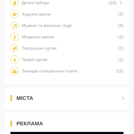
Дитячі табори
(10)
Художні школи
(2)
Музичні та вокальні студії
(9)
Модельні школи
(1)
Театральні гуртки
(2)
Творчі гуртки
(1)
Заклади позашкільної освіти
(22)
МІСТА
РЕКЛАМА