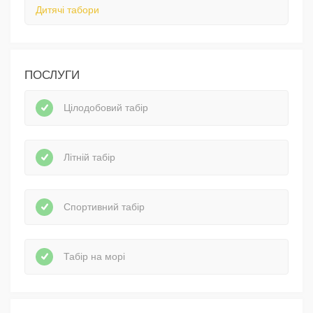
Дитячі табори
ПОСЛУГИ
Цілодобовий табір
Літній табір
Спортивний табір
Табір на морі