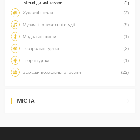
Міські дитячі табори
(1)
Художні школи
(2)
Музичні та вокальні студії
(9)
Модельні школи
(1)
Театральні гуртки
(2)
Творчі гуртки
(1)
Заклади позашкільної освіти
(22)
МІСТА