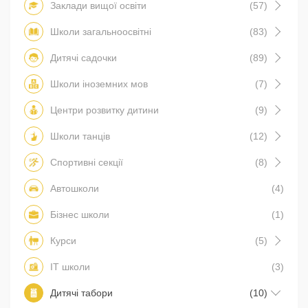
Заклади вищої освіти
(57)
Школи загальноосвітні
(83)
Дитячі садочки
(89)
Школи іноземних мов
(7)
Центри розвитку дитини
(9)
Школи танців
(12)
Спортивні секції
(8)
Автошколи
(4)
Бізнес школи
(1)
Курси
(5)
IT школи
(3)
Дитячі табори
(10)