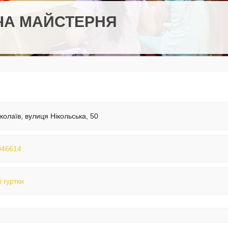
РЧА МАЙСТЕРНЯ
колаїв, вулиця Нікольська, 50
046614
і гуртки