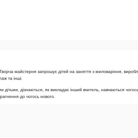
 Творча майстерня запрошує дітей на заняття з миловаріння, вироб
аж та інші.
и дітьми, дізнаються, як викладає інший вчитель, навчаються чогос
прагнення до чогось нового.