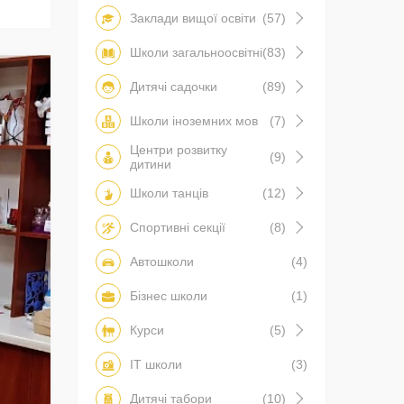
Заклади вищої освіти
(57)
Школи загальноосвітні
(83)
Дитячі садочки
(89)
Школи іноземних мов
(7)
Центри розвитку
(9)
дитини
Школи танців
(12)
Спортивні секції
(8)
Автошколи
(4)
Бізнес школи
(1)
Курси
(5)
IT школи
(3)
Дитячі табори
(10)