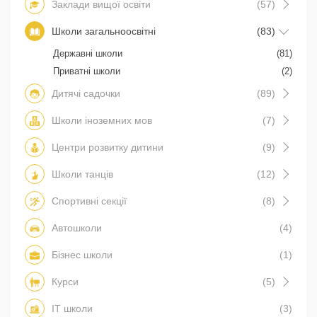
Заклади вищої освіти
(57)
Школи загальноосвітні
(83)
Державні школи
(81)
Приватні школи
(2)
Дитячі садочки
(89)
Школи іноземних мов
(7)
Центри розвитку дитини
(9)
Школи танців
(12)
Спортивні секції
(8)
Автошколи
(4)
Бізнес школи
(1)
Курси
(5)
IT школи
(3)